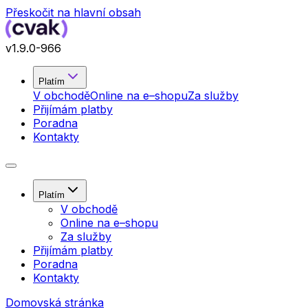
Přeskočit na hlavní obsah
v
1.9.0
-966
Platím
V obchodě
Online na e–shopu
Za služby
Přijímám platby
Poradna
Kontakty
Platím
V obchodě
Online na e–shopu
Za služby
Přijímám platby
Poradna
Kontakty
Domovská stránka