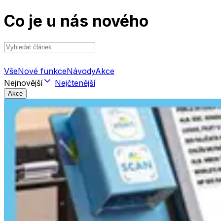
Co je u nás nového
Vše
Nové funkce
Návody
Akce
Nejnovější
Nejčtenější
Akce