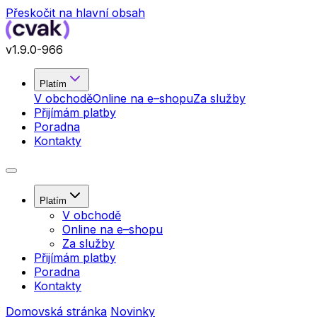
Přeskočit na hlavní obsah
v
1.9.0
-966
Platím
V obchodě
Online na e–shopu
Za služby
Přijímám platby
Poradna
Kontakty
Platím
V obchodě
Online na e–shopu
Za služby
Přijímám platby
Poradna
Kontakty
Domovská stránka
Novinky