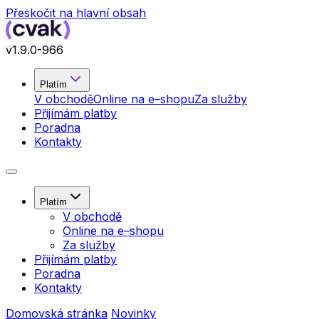
Přeskočit na hlavní obsah
v
1.9.0
-966
Platím
V obchodě
Online na e–shopu
Za služby
Přijímám platby
Poradna
Kontakty
Platím
V obchodě
Online na e–shopu
Za služby
Přijímám platby
Poradna
Kontakty
Domovská stránka
Novinky