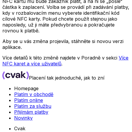
NFC kartu mu bude zákazník platit, a na ni se „pošle“
částka k zaplacení. Volba se provádí při zadávání platby,
kdy v rozbalovacím menu vyberete identifikační kód
cílové NFC karty. Pokud chcete použít stejnou jako
naposledy, už ji máte předvybranou a pokračujete
rovnou k platbě.
Aby se u vás změna projevila, stáhněte si novou verzi
aplikace.
Více detailů k této změně najdete v Poradně v sekci
Více
NFC karet a více uživatelů
.
Placení tak jednoduché, jak to zní
Homepage
Platím v obchodě
Platím online
Platím za službu
Přijímám platby
Novinky
Cvak