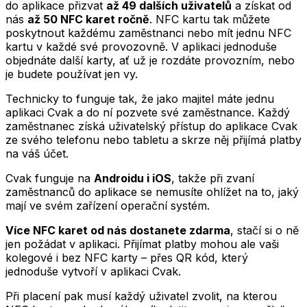
do aplikace přizvat
až 49 dalších uživatelů
a získat od
nás
až 50 NFC karet ročně
. NFC kartu tak můžete
poskytnout každému zaměstnanci nebo mít jednu NFC
kartu v každé své provozovně. V aplikaci jednoduše
objednáte další karty, ať už je rozdáte provozním, nebo
je budete používat jen vy.
Technicky to funguje tak, že jako majitel máte jednu
aplikaci Cvak a do ní pozvete své zaměstnance. Každý
zaměstnanec získá uživatelský přístup do aplikace Cvak
ze svého telefonu nebo tabletu a skrze něj přijímá platby
na váš účet.
Cvak funguje na
Androidu i iOS
, takže při zvaní
zaměstnanců do aplikace se nemusíte ohlížet na to, jaký
mají ve svém zařízení operační systém.
Více NFC karet od nás dostanete zdarma
, stačí si o ně
jen požádat v aplikaci. Přijímat platby mohou ale vaši
kolegové i bez NFC karty – přes QR kód, který
jednoduše vytvoří v aplikaci Cvak.
Při placení pak musí každý uživatel zvolit, na kterou