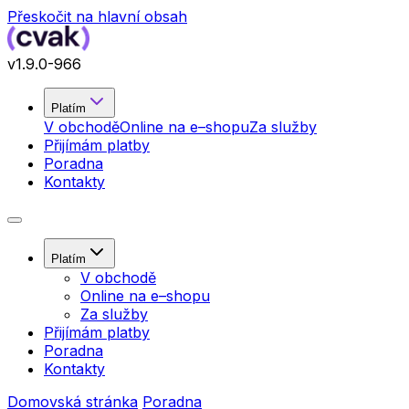
Přeskočit na hlavní obsah
v
1.9.0
-966
Platím
V obchodě
Online na e–shopu
Za služby
Přijímám platby
Poradna
Kontakty
Platím
V obchodě
Online na e–shopu
Za služby
Přijímám platby
Poradna
Kontakty
Domovská stránka
Poradna