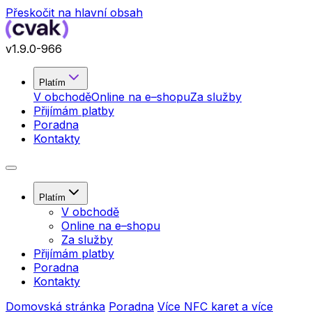
Přeskočit na hlavní obsah
v
1.9.0
-966
Platím
V obchodě
Online na e–shopu
Za služby
Přijímám platby
Poradna
Kontakty
Platím
V obchodě
Online na e–shopu
Za služby
Přijímám platby
Poradna
Kontakty
Domovská stránka
Poradna
Více NFC karet a více