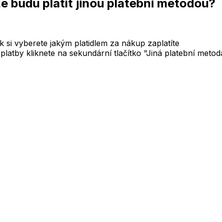
 budu platit jinou platební metodou?
ak si vyberete jakým platidlem za nákup zaplatíte
latby kliknete na sekundární tlačítko "Jiná platební meto