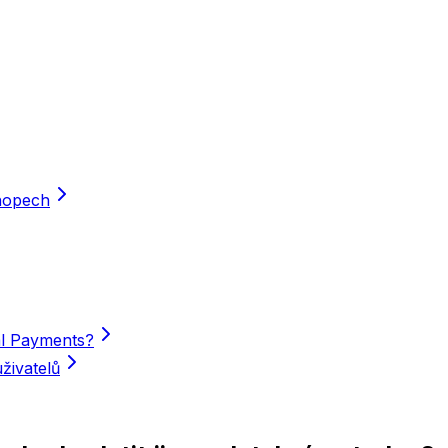
hopech
al Payments?
živatelů