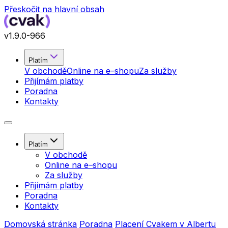
Přeskočit na hlavní obsah
v
1.9.0
-966
Platím
V obchodě
Online na e–shopu
Za služby
Přijímám platby
Poradna
Kontakty
Platím
V obchodě
Online na e–shopu
Za služby
Přijímám platby
Poradna
Kontakty
Domovská stránka
Poradna
Placení Cvakem v Albertu