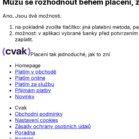
Můžu se rozhodnout behem placení, že
Ano. Jsou dvě možnosti.
na pokladně zvolíte tlačítko: jiná platební metoda, p
možnost: v aplikaci vybrané banky před potvrzením p
zaplatit.
Placení tak jednoduché, jak to zní
Homepage
Platím v obchodě
Platím online
Platím za službu
Přijímám platby
Novinky
Cvak
Obchodní podmínky
Nastavení cookies
Zásady ochrany osobních údajů
Poradna
Kontakt