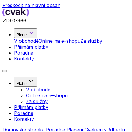
Přeskočit na hlavní obsah
v
1.9.0
-966
Platím
V obchodě
Online na e–shopu
Za služby
Přijímám platby
Poradna
Kontakty
Platím
V obchodě
Online na e–shopu
Za služby
Přijímám platby
Poradna
Kontakty
Domovská stránka
Poradna
Placení Cvakem v Albertu