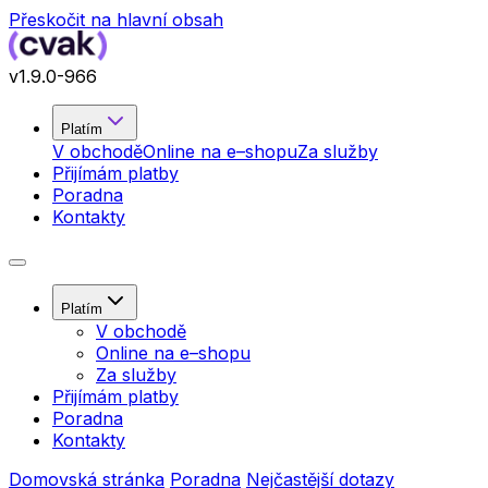
Přeskočit na hlavní obsah
v
1.9.0
-966
Platím
V obchodě
Online na e–shopu
Za služby
Přijímám platby
Poradna
Kontakty
Platím
V obchodě
Online na e–shopu
Za služby
Přijímám platby
Poradna
Kontakty
Domovská stránka
Poradna
Nejčastější dotazy