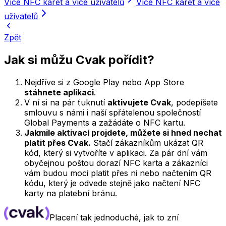
Více NFC karet a více uživatelů
Více NFC karet a více
uživatelů
Zpět
Jak si můžu Cvak pořídit?
Nejdříve si z Google Play nebo App Store
stáhnete aplikaci
.
V ní si na pár ťuknutí
aktivujete Cvak
, podepíšete
smlouvu s námi i naší spřátelenou společností
Global Payments a zažádáte o NFC kartu.
Jakmile aktivací projdete, můžete si hned nechat
platit přes Cvak.
Stačí zákazníkům ukázat QR
kód, který si vytvoříte v aplikaci. Za pár dní vám
obyčejnou poštou dorazí NFC karta a zákazníci
vám budou moci platit přes ni nebo načtením QR
kódu, který je odvede stejně jako načtení NFC
karty na platební bránu.
Placení tak jednoduché, jak to zní